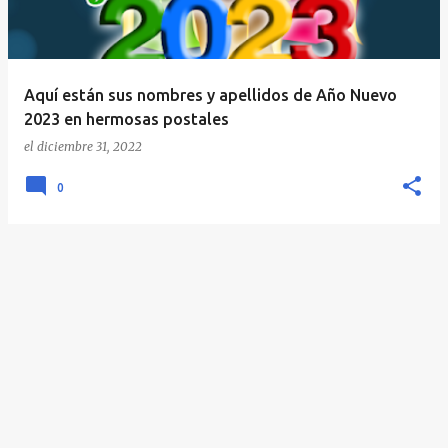
a
d
a
Aquí están sus nombres y apellidos de Año Nuevo
s
2023 en hermosas postales
el
diciembre 31, 2022
0