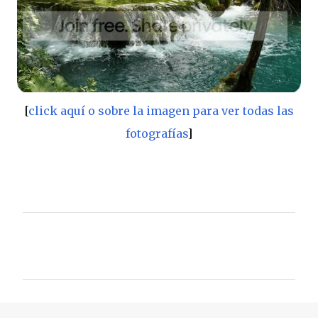
[
click aquí o sobre la imagen para ver todas las
fotografías
]
C
o
m
e
n