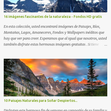
16 imágenes fascinantes de la naturaleza - Fondos HD gratis
En esta colección, usted encontrará imágenes de Paisajes, Ríos,
Montañas, Lagos, Amaneceres, Fondos y Wallpapers inéditos que
hay que ver para creer. Esperamos que al igual que nosotros, usted
también disfrute estas hermosas imágenes gratuitas . Si tiene
usted oportunidad, ayúdenos a difundir nuestra página para que
más personas puedan beneficiarse de estos recursos. La dirección
de nuestra web, es; www.bancodeimagenesgratis.com Reciban mi
agradecimiento a través de la distancia. -José Luis
10 Paisajes Naturales para Soñar Despiertos...
Disfruten este hermoso fin de semana en compañía de su familia y