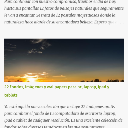
Para continuar con nuestro compromiso, traemos el día de hoy
hasta sus pantallas 12 fotos de paisajes naturales que seguramente
le van a encantar. Se trata de 12 postales majestuosas donde la
naturaleza hace alarde de su encantadora belleza. Espero que al
igual que yo, ustedes disfruten de estas increíbles imágenes que
son un merecido tributo a nuestro planeta. Las verdes montañas,
los ríos de agua viva, lagos, bosques y cascadas, son algunos de los
elementos que hoy acompañan a esta serie fascinante de
fotografía sobre paisajes naturales. Que tengan un feliz jueves
(imágenes con mensajes) con mis mejores deseos a través de la
distancia. Sinceramente, José Luis Ávila Herrera.
22 fondos, imágenes y wallpapers para pc, laptop, ipad y
tablets.
Ya está aquí la nueva colección que incluye 22 imágenes gratis
para cambiar el fondo de tu computadora de escritorio, laptop,
ipad o tablet de cualquier resolución. Es una excelente colección de
fondos sobre diversas temáticas en las que seguramente