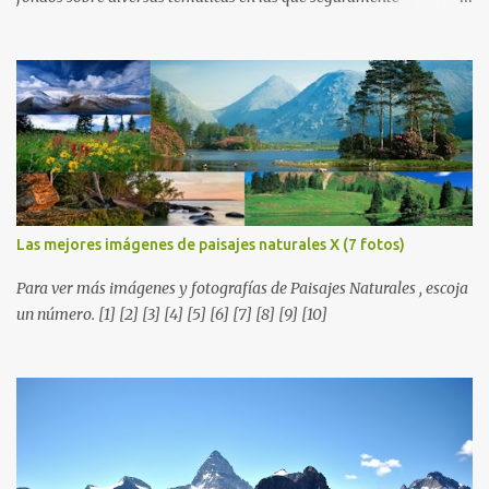
encontrarás más de una que se adapte a tus preferencias. Saludos
en la distancia. Nos leemos en nuestra próxima entrega. P.D. No
olviden utilizar los botones que aparecen sobre cada imagen para
compartir estos fondos en las redes sociales con todos sus amigos.
Gracias.
Las mejores imágenes de paisajes naturales X (7 fotos)
Para ver más imágenes y fotografías de Paisajes Naturales , escoja
un número. [1] [2] [3] [4] [5] [6] [7] [8] [9] [10]