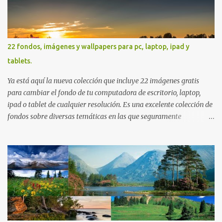
22 fondos, imágenes y wallpapers para pc, laptop, ipad y
tablets.
Ya está aquí la nueva colección que incluye 22 imágenes gratis
para cambiar el fondo de tu computadora de escritorio, laptop,
ipad o tablet de cualquier resolución. Es una excelente colección de
fondos sobre diversas temáticas en las que seguramente
encontrarás más de una que se adapte a tus preferencias. Saludos
en la distancia. Nos leemos en nuestra próxima entrega. P.D. No
olviden utilizar los botones que aparecen sobre cada imagen para
compartir estos fondos en las redes sociales con todos sus amigos.
Gracias.