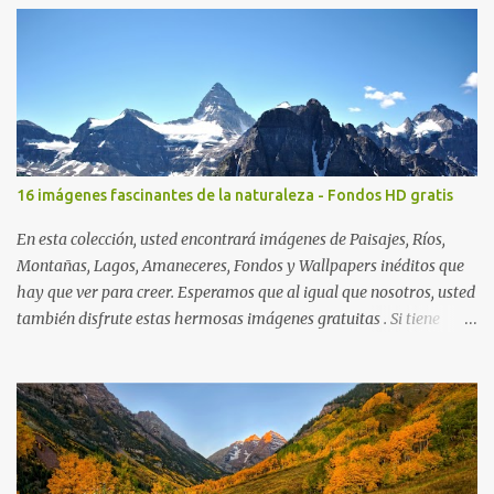
16 imágenes fascinantes de la naturaleza - Fondos HD gratis
En esta colección, usted encontrará imágenes de Paisajes, Ríos,
Montañas, Lagos, Amaneceres, Fondos y Wallpapers inéditos que
hay que ver para creer. Esperamos que al igual que nosotros, usted
también disfrute estas hermosas imágenes gratuitas . Si tiene
usted oportunidad, ayúdenos a difundir nuestra página para que
más personas puedan beneficiarse de estos recursos. La dirección
de nuestra web, es; www.bancodeimagenesgratis.com Reciban mi
agradecimiento a través de la distancia. -José Luis