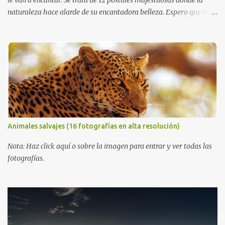
le van a encantar. Se trata de 12 postales majestuosas donde la
naturaleza hace alarde de su encantadora belleza. Espero que al
igual que yo, ustedes disfruten de estas increíbles imágenes que
son un merecido tributo a nuestro planeta. Las verdes montañas,
los ríos de agua viva, lagos, bosques y cascadas, son algunos de los
elementos que hoy acompañan a esta serie fascinante de
fotografía sobre paisajes naturales. Que tengan un feliz jueves
(imágenes con mensajes) con mis mejores deseos a través de la
distancia. Sinceramente, José Luis Ávila Herrera.
Animales salvajes (16 fotografías en alta resolución)
Nota: Haz click aquí o sobre la imagen para entrar y ver todas las
fotografías.