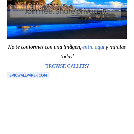
No te conformes con una imagen,
entra aquí
y míralas
todas!
BROWSE GALLERY
EPICWALLPAPER.COM
C
o