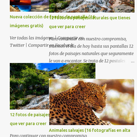
Nueva colección de fondos de pantalla (16
12 fotos de paisajes naturales que tienes
imágenes gratis)
que ver para creer
Ver todas las imágenes | Compartir en
Para continuar con nuestro compromiso,
Twitter | Compartir en Facebook
traemos el día de hoy hasta sus pantallas 12
fotos de paisajes naturales que seguramente
le van a encantar. Se trata de 12 postales
majestuosas donde la naturaleza hace
alarde de su encantadora belleza. Espero
que al igual que yo, ustedes disfruten de
estas increíbles imágenes que son un
merecido tributo a nuestro planeta. Las
verdes montañas, los ríos de agua viva,
lagos, bosques y cascadas, son algunos de
12 fotos de paisajes naturales que tienes
los elementos que hoy acompañan a esta
que ver para creer
serie fascinante de fotografía sobre paisajes
Animales salvajes (16 fotografías en alta
naturales. Que tengan un feliz jueves
Para continuar con nuestro compromiso,