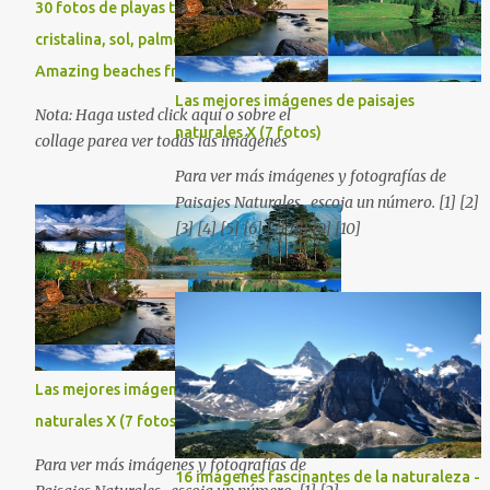
30 fotos de playas tropicales con agua
cristalina, sol, palmeras y arenas blancas. -
Amazing beaches free photos
Las mejores imágenes de paisajes
Nota: Haga usted click aquí o sobre el
naturales X (7 fotos)
collage parea ver todas las imágenes
Para ver más imágenes y fotografías de
Paisajes Naturales , escoja un número. [1] [2]
[3] [4] [5] [6] [7] [8] [9] [10]
Las mejores imágenes de paisajes
naturales X (7 fotos)
Para ver más imágenes y fotografías de
16 imágenes fascinantes de la naturaleza -