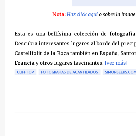
Nota:
Haz click aquí
o sobre la imagen
Esta es una bellísima colección de
fotografí
Descubra interesantes lugares al borde del preci
Castellfolit de la Roca también en España, Santo
Francia
y otros lugares fascinantes.
[ver más]
CLIFFTOP
FOTOGRAFÍAS DE ACANTILADOS
SIMONSEEKS.CO
C
o