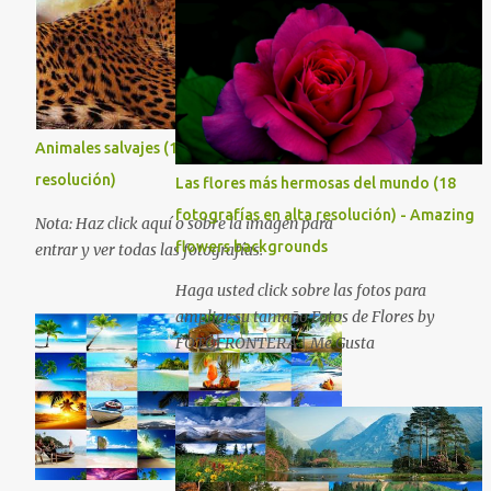
preferencias. Saludos en la distancia. Nos
leemos en nuestra próxima entrega. P.D. No
olviden utilizar los botones que aparecen
sobre cada imagen para compartir estos
fondos en las redes sociales con todos sus
amigos. Gracias.
Animales salvajes (16 fotografías en alta
resolución)
Las flores más hermosas del mundo (18
fotografías en alta resolución) - Amazing
Nota: Haz click aquí o sobre la imagen para
flowers backgrounds
entrar y ver todas las fotografías.
Haga usted click sobre las fotos para
ampliar su tamaño Fotos de Flores by
FOTOFRONTERA | Me Gusta