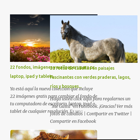
Esperamos que al igual que nosotros, usted
excelente colección de fondos sobre diversas
también disfrute estas hermosas imágenes
temáticas en las que seguramente
gratuitas . Si tiene usted oportunidad,
encontrarás más de una que se adapte a tus
ayúdenos a difundir nuestra página para
preferencias. Saludos en la distancia. Nos
que más personas puedan beneficiarse de
leemos en nuestra próxima entrega. P.D. No
estos recursos. La dirección de nuestra web,
olviden utilizar los botones que aparecen
es; www.bancodeimagenesgratis.com
sobre cada imagen para compartir estos
Reciban mi agradecimiento a través de la
fondos en las redes sociales con todos sus
distancia. -José Luis
amigos. Gracias.
22 fondos, imágenes y wallpapers para pc,
28 fotos de caballos en paisajes
laptop, ipad y tablets.
fascinantes con verdes praderas, lagos,
ríos y bosques...
Ya está aquí la nueva colección que incluye
22 imágenes gratis para cambiar el fondo de
Haga usted click aquí para regalarnos un
tu computadora de escritorio, laptop, ipad o
"Me Gusta" en Facebook. ¡Gracias! Ver más
tablet de cualquier resolución. Es una
fotos de caballos | Compartir en Twitter |
excelente colección de fondos sobre diversas
Compartir en Facebook
temáticas en las que seguramente
encontrarás más de una que se adapte a tus