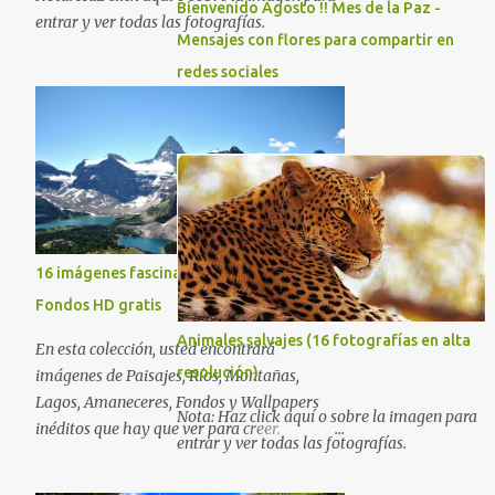
Bienvenido Agosto !! Mes de la Paz -
entrar y ver todas las fotografías.
Mensajes con flores para compartir en
redes sociales
16 imágenes fascinantes de la naturaleza -
Fondos HD gratis
Animales salvajes (16 fotografías en alta
En esta colección, usted encontrará
resolución)
imágenes de Paisajes, Ríos, Montañas,
Lagos, Amaneceres, Fondos y Wallpapers
Nota: Haz click aquí o sobre la imagen para
inéditos que hay que ver para creer.
entrar y ver todas las fotografías.
Esperamos que al igual que nosotros, usted
también disfrute estas hermosas imágenes