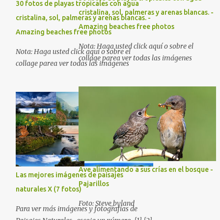
30 fotos de playas tropicales con agua
cristalina, sol, palmeras y arenas blancas. -
cristalina, sol, palmeras y arenas blancas. -
Amazing beaches free photos
Amazing beaches free photos
Nota: Haga usted click aquí o sobre el
Nota: Haga usted click aquí o sobre el
collage parea ver todas las imágenes
collage parea ver todas las imágenes
Ave alimentando a sus crías en el bosque -
Las mejores imágenes de paisajes
Pajarillos
naturales X (7 fotos)
Foto: Steve_byland
Para ver más imágenes y fotografías de