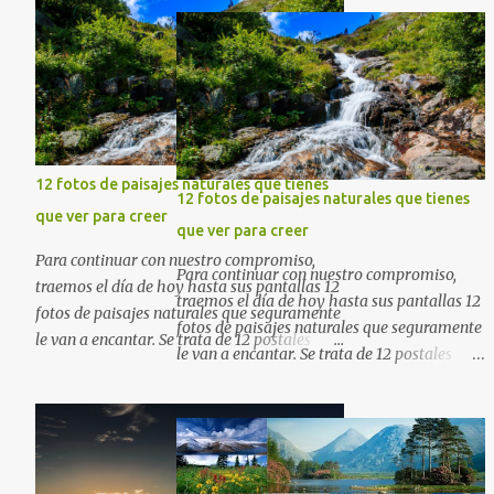
gratuitas . Si tiene usted oportunidad,
ayúdenos a difundir nuestra página para
que más personas puedan beneficiarse de
estos recursos. La dirección de nuestra web,
es; www.bancodeimagenesgratis.com
Reciban mi agradecimiento a través de la
distancia. -José Luis
12 fotos de paisajes naturales que tienes
12 fotos de paisajes naturales que tienes
que ver para creer
que ver para creer
Para continuar con nuestro compromiso,
Para continuar con nuestro compromiso,
traemos el día de hoy hasta sus pantallas 12
traemos el día de hoy hasta sus pantallas 12
fotos de paisajes naturales que seguramente
fotos de paisajes naturales que seguramente
le van a encantar. Se trata de 12 postales
le van a encantar. Se trata de 12 postales
majestuosas donde la naturaleza hace
majestuosas donde la naturaleza hace
alarde de su encantadora belleza. Espero
alarde de su encantadora belleza. Espero
que al igual que yo, ustedes disfruten de
que al igual que yo, ustedes disfruten de
estas increíbles imágenes que son un
estas increíbles imágenes que son un
merecido tributo a nuestro planeta. Las
merecido tributo a nuestro planeta. Las