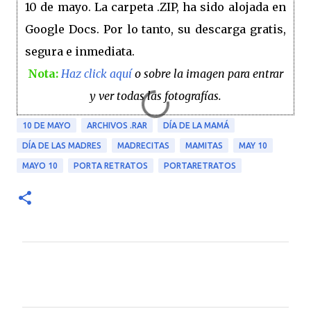
10 de mayo. La carpeta .ZIP, ha sido alojada en
Google Docs. Por lo tanto, su descarga gratis,
segura e inmediata.
Nota:
Haz click aquí
o sobre la imagen para entrar
y ver todas las fotografías.
10 DE MAYO
ARCHIVOS .RAR
DÍA DE LA MAMÁ
DÍA DE LAS MADRES
MADRECITAS
MAMITAS
MAY 10
MAYO 10
PORTA RETRATOS
PORTARETRATOS
C
o
m