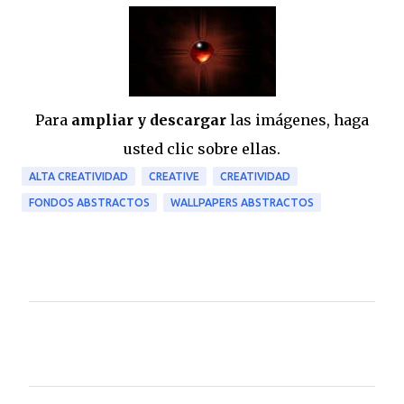
Para
ampliar y descargar
las imágenes, haga
usted clic sobre ellas.
ALTA CREATIVIDAD
CREATIVE
CREATIVIDAD
FONDOS ABSTRACTOS
WALLPAPERS ABSTRACTOS
C
o
m