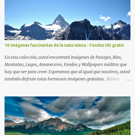
16 imágenes fascinantes de la naturaleza - Fondos HD gratis
En esta colección, usted encontrará imágenes de Paisajes, Ríos,
Montañas, Lagos, Amaneceres, Fondos y Wallpapers inéditos que
hay que ver para creer. Esperamos que al igual que nosotros, usted
también disfrute estas hermosas imágenes gratuitas . Si tiene
usted oportunidad, ayúdenos a difundir nuestra página para que
más personas puedan beneficiarse de estos recursos. La dirección
de nuestra web, es; www.bancodeimagenesgratis.com Reciban mi
agradecimiento a través de la distancia. -José Luis