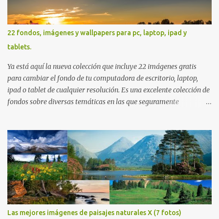
22 fondos, imágenes y wallpapers para pc, laptop, ipad y
tablets.
Ya está aquí la nueva colección que incluye 22 imágenes gratis
para cambiar el fondo de tu computadora de escritorio, laptop,
ipad o tablet de cualquier resolución. Es una excelente colección de
fondos sobre diversas temáticas en las que seguramente
encontrarás más de una que se adapte a tus preferencias. Saludos
en la distancia. Nos leemos en nuestra próxima entrega. P.D. No
olviden utilizar los botones que aparecen sobre cada imagen para
compartir estos fondos en las redes sociales con todos sus amigos.
Gracias.
Las mejores imágenes de paisajes naturales X (7 fotos)