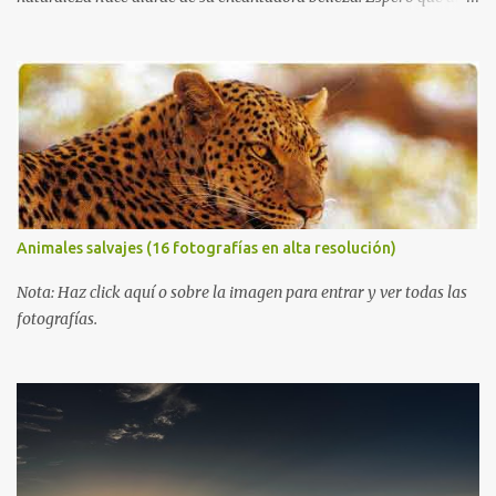
igual que yo, ustedes disfruten de estas increíbles imágenes que
son un merecido tributo a nuestro planeta. Las verdes montañas,
los ríos de agua viva, lagos, bosques y cascadas, son algunos de los
elementos que hoy acompañan a esta serie fascinante de
fotografía sobre paisajes naturales. Que tengan un feliz jueves
(imágenes con mensajes) con mis mejores deseos a través de la
distancia. Sinceramente, José Luis Ávila Herrera.
Animales salvajes (16 fotografías en alta resolución)
Nota: Haz click aquí o sobre la imagen para entrar y ver todas las
fotografías.