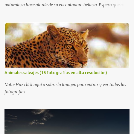
naturaleza hace alarde de su encantadora belleza. Espero que al
igual que yo, ustedes disfruten de estas increíbles imágenes que
son un merecido tributo a nuestro planeta. Las verdes montañas,
los ríos de agua viva, lagos, bosques y cascadas, son algunos de los
elementos que hoy acompañan a esta serie fascinante de
fotografía sobre paisajes naturales. Que tengan un feliz jueves
(imágenes con mensajes) con mis mejores deseos a través de la
distancia. Sinceramente, José Luis Ávila Herrera.
Animales salvajes (16 fotografías en alta resolución)
Nota: Haz click aquí o sobre la imagen para entrar y ver todas las
fotografías.