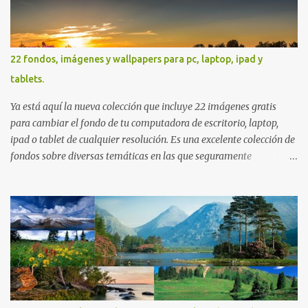
22 fondos, imágenes y wallpapers para pc, laptop, ipad y
tablets.
Ya está aquí la nueva colección que incluye 22 imágenes gratis
para cambiar el fondo de tu computadora de escritorio, laptop,
ipad o tablet de cualquier resolución. Es una excelente colección de
fondos sobre diversas temáticas en las que seguramente
encontrarás más de una que se adapte a tus preferencias. Saludos
en la distancia. Nos leemos en nuestra próxima entrega. P.D. No
olviden utilizar los botones que aparecen sobre cada imagen para
compartir estos fondos en las redes sociales con todos sus amigos.
Gracias.