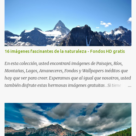
16 imágenes fascinantes de la naturaleza - Fondos HD gratis
En esta colección, usted encontrará imágenes de Paisajes, Ríos,
Montañas, Lagos, Amaneceres, Fondos y Wallpapers inéditos que
hay que ver para creer. Esperamos que al igual que nosotros, usted
también disfrute estas hermosas imágenes gratuitas . Si tiene
usted oportunidad, ayúdenos a difundir nuestra página para que
más personas puedan beneficiarse de estos recursos. La dirección
de nuestra web, es; www.bancodeimagenesgratis.com Reciban mi
agradecimiento a través de la distancia. -José Luis