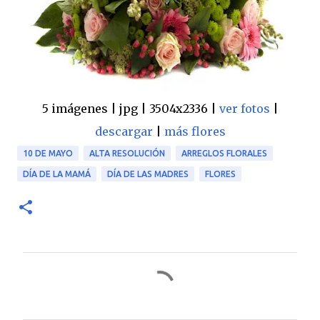
5 imágenes | jpg | 3504x2336 |
ver fotos
|
descargar
|
más flores
10 DE MAYO
ALTA RESOLUCIÓN
ARREGLOS FLORALES
DÍA DE LA MAMÁ
DÍA DE LAS MADRES
FLORES
C
o
m