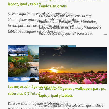
laptop, ipad y tablets.
Fondos HD gratis
Ya está aquí la nueva colección que incluye
En esta colección, usted encontrará
22 imágenes gratis para cambiar el fondo de
imágenes de Paisajes, Ríos, Montañas,
tu computadora de escritorio, laptop, ipad o
Lagos, Amaneceres, Fondos y Wallpapers
tablet de cualquier resolución. Es una
inéditos que hay que ver para creer.
excelente colección de fondos sobre diversas
Esperamos que al igual que nosotros, usted
temáticas en las que seguramente
también disfrute estas hermosas imágenes
encontrarás más de una que se adapte a tus
gratuitas . Si tiene usted oportunidad,
preferencias. Saludos en la distancia. Nos
ayúdenos a difundir nuestra página para
leemos en nuestra próxima entrega. P.D. No
que más personas puedan beneficiarse de
olviden utilizar los botones que aparecen
estos recursos. La dirección de nuestra web,
sobre cada imagen para compartir estos
es; www.bancodeimagenesgratis.com
fondos en las redes sociales con todos sus
Reciban mi agradecimiento a través de la
amigos. Gracias.
distancia. -José Luis
Las mejores imágenes de paisajes
22 fondos, imágenes y wallpapers para pc,
naturales X (7 fotos)
laptop, ipad y tablets.
Para ver más imágenes y fotografías de
Ya está aquí la nueva colección que incluye