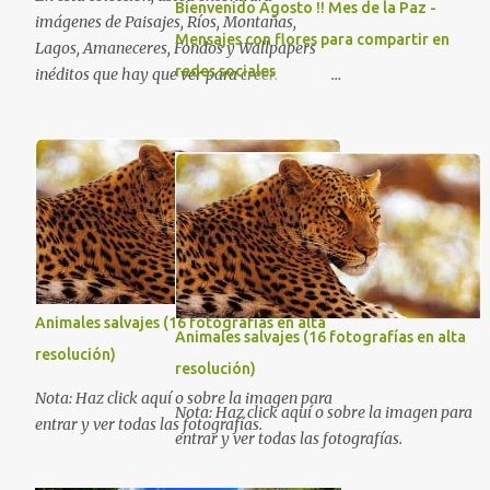
Bienvenido Agosto !! Mes de la Paz -
imágenes de Paisajes, Ríos, Montañas,
Mensajes con flores para compartir en
Lagos, Amaneceres, Fondos y Wallpapers
redes sociales
inéditos que hay que ver para creer.
Esperamos que al igual que nosotros, usted
también disfrute estas hermosas imágenes
gratuitas . Si tiene usted oportunidad,
ayúdenos a difundir nuestra página para
que más personas puedan beneficiarse de
estos recursos. La dirección de nuestra web,
es; www.bancodeimagenesgratis.com
Reciban mi agradecimiento a través de la
distancia. -José Luis
Animales salvajes (16 fotografías en alta
Animales salvajes (16 fotografías en alta
resolución)
resolución)
Nota: Haz click aquí o sobre la imagen para
Nota: Haz click aquí o sobre la imagen para
entrar y ver todas las fotografías.
entrar y ver todas las fotografías.