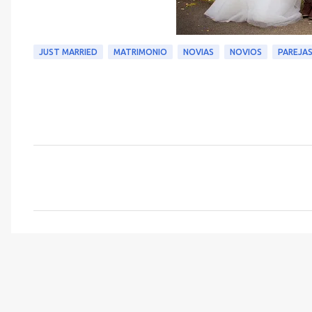
JUST MARRIED
MATRIMONIO
NOVIAS
NOVIOS
PAREJA
C
o
m
e
n
t
a
r