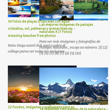
verdes montañas, los ríos de agua viva,
verdes montañas, los ríos de agua viva,
lagos, bosques y cascadas, son algunos de
lagos, bosques y cascadas, son algunos de
los elementos que hoy acompañan a esta
los elementos que hoy acompañan a esta
serie fascinante de fotografía sobre paisajes
30 fotos de playas tropicales con agua
serie fascinante de fotografía sobre paisajes
naturales. Que tengan un feliz jueves
Las mejores imágenes de paisajes
naturales. Que tengan un feliz jueves
cristalina, sol, palmeras y arenas blancas. -
(imágenes con mensajes) con mis mejores
naturales X (7 fotos)
(imágenes con mensajes) con mis mejores
Amazing beaches free photos
deseos a través de la distancia.
deseos a través de la distancia.
Para ver más imágenes y fotografías de
Sinceramente, José Luis Ávila Herrera.
Nota: Haga usted click aquí o sobre el
Sinceramente, José Luis Ávila Herrera.
Paisajes Naturales , escoja un número. [1] [2]
collage parea ver todas las imágenes
[3] [4] [5] [6] [7] [8] [9] [10]
22 fondos, imágenes y wallpapers para pc,
16 imágenes fascinantes de la naturaleza -