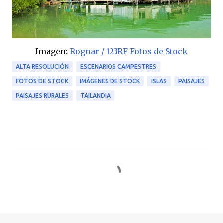
Imagen:
Rognar / 123RF Fotos de Stock
ALTA RESOLUCIÓN
ESCENARIOS CAMPESTRES
FOTOS DE STOCK
IMÁGENES DE STOCK
ISLAS
PAISAJES
PAISAJES RURALES
TAILANDIA
C
o
m
e
n