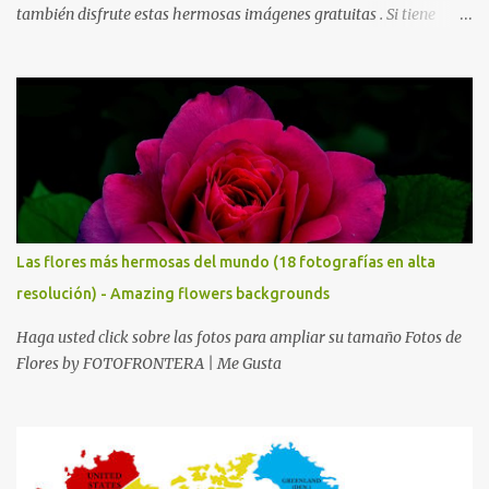
también disfrute estas hermosas imágenes gratuitas . Si tiene
usted oportunidad, ayúdenos a difundir nuestra página para que
más personas puedan beneficiarse de estos recursos. La dirección
de nuestra web, es; www.bancodeimagenesgratis.com Reciban mi
agradecimiento a través de la distancia. -José Luis
Las flores más hermosas del mundo (18 fotografías en alta
resolución) - Amazing flowers backgrounds
Haga usted click sobre las fotos para ampliar su tamaño Fotos de
Flores by FOTOFRONTERA | Me Gusta