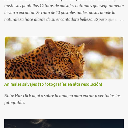
hasta sus pantallas 12 fotos de paisajes naturales que seguramente
le van a encantar. Se trata de 12 postales majestuosas donde la
naturaleza hace alarde de su encantadora belleza. Espero que al
igual que yo, ustedes disfruten de estas increíbles imágenes que
son un merecido tributo a nuestro planeta. Las verdes montañas,
los ríos de agua viva, lagos, bosques y cascadas, son algunos de los
elementos que hoy acompañan a esta serie fascinante de
fotografía sobre paisajes naturales. Que tengan un feliz jueves
(imágenes con mensajes) con mis mejores deseos a través de la
distancia. Sinceramente, José Luis Ávila Herrera.
Animales salvajes (16 fotografías en alta resolución)
Nota: Haz click aquí o sobre la imagen para entrar y ver todas las
fotografías.