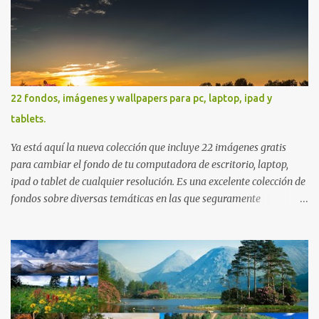
22 fondos, imágenes y wallpapers para pc, laptop, ipad y
tablets.
Ya está aquí la nueva colección que incluye 22 imágenes gratis
para cambiar el fondo de tu computadora de escritorio, laptop,
ipad o tablet de cualquier resolución. Es una excelente colección de
fondos sobre diversas temáticas en las que seguramente
encontrarás más de una que se adapte a tus preferencias. Saludos
en la distancia. Nos leemos en nuestra próxima entrega. P.D. No
olviden utilizar los botones que aparecen sobre cada imagen para
compartir estos fondos en las redes sociales con todos sus amigos.
Gracias.