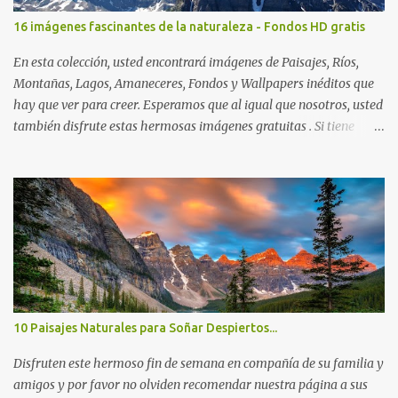
16 imágenes fascinantes de la naturaleza - Fondos HD gratis
En esta colección, usted encontrará imágenes de Paisajes, Ríos,
Montañas, Lagos, Amaneceres, Fondos y Wallpapers inéditos que
hay que ver para creer. Esperamos que al igual que nosotros, usted
también disfrute estas hermosas imágenes gratuitas . Si tiene
usted oportunidad, ayúdenos a difundir nuestra página para que
más personas puedan beneficiarse de estos recursos. La dirección
de nuestra web, es; www.bancodeimagenesgratis.com Reciban mi
agradecimiento a través de la distancia. -José Luis
10 Paisajes Naturales para Soñar Despiertos...
Disfruten este hermoso fin de semana en compañía de su familia y
amigos y por favor no olviden recomendar nuestra página a sus