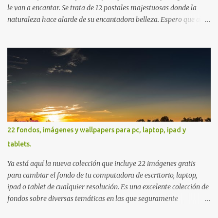
le van a encantar. Se trata de 12 postales majestuosas donde la
naturaleza hace alarde de su encantadora belleza. Espero que al
igual que yo, ustedes disfruten de estas increíbles imágenes que
son un merecido tributo a nuestro planeta. Las verdes montañas,
los ríos de agua viva, lagos, bosques y cascadas, son algunos de los
elementos que hoy acompañan a esta serie fascinante de
fotografía sobre paisajes naturales. Que tengan un feliz jueves
(imágenes con mensajes) con mis mejores deseos a través de la
distancia. Sinceramente, José Luis Ávila Herrera.
22 fondos, imágenes y wallpapers para pc, laptop, ipad y
tablets.
Ya está aquí la nueva colección que incluye 22 imágenes gratis
para cambiar el fondo de tu computadora de escritorio, laptop,
ipad o tablet de cualquier resolución. Es una excelente colección de
fondos sobre diversas temáticas en las que seguramente
encontrarás más de una que se adapte a tus preferencias. Saludos