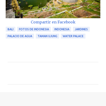
Compartir en Facebook
BALI
FOTOS DE INDONESIA
INDONESIA
JARDINES
PALACIO DE AGUA
TAMAN UJUNG
WATER PALACE
C
o
m
e
n
t