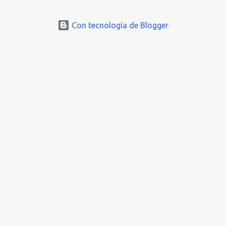
fantasía... Saludos en la distancia. -José Luis Ávila Herrera ¡Feliz
Domingo!
Con tecnología de Blogger