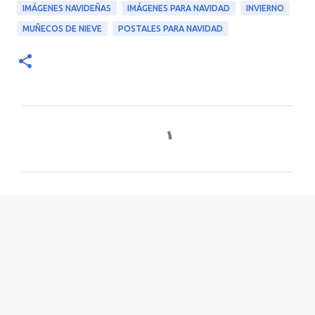
IMÁGENES NAVIDEÑAS
IMÁGENES PARA NAVIDAD
INVIERNO
MUÑECOS DE NIEVE
POSTALES PARA NAVIDAD
C
o
m
e
n
t
a
r
i
o