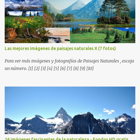
los ríos de agua viva, lagos, bosques y cascadas, son algunos de los
elementos que hoy acompañan a esta serie fascinante de
fotografía sobre paisajes naturales. Que tengan un feliz jueves
(imágenes con mensajes) con mis mejores deseos a través de la
distancia. Sinceramente, José Luis Ávila Herrera.
Las mejores imágenes de paisajes naturales X (7 fotos)
Para ver más imágenes y fotografías de Paisajes Naturales , escoja
un número. [1] [2] [3] [4] [5] [6] [7] [8] [9] [10]
16 imágenes fascinantes de la naturaleza - Fondos HD gratis