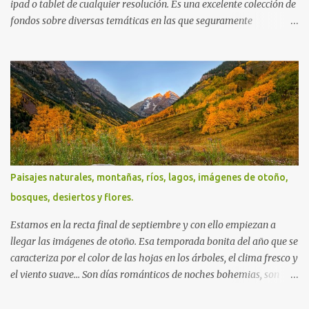
ipad o tablet de cualquier resolución. Es una excelente colección de
fondos sobre diversas temáticas en las que seguramente
encontrarás más de una que se adapte a tus preferencias. Saludos
en la distancia. Nos leemos en nuestra próxima entrega. P.D. No
olviden utilizar los botones que aparecen sobre cada imagen para
compartir estos fondos en las redes sociales con todos sus amigos.
Gracias.
Paisajes naturales, montañas, ríos, lagos, imágenes de otoño,
bosques, desiertos y flores.
Estamos en la recta final de septiembre y con ello empiezan a
llegar las imágenes de otoño. Esa temporada bonita del año que se
caracteriza por el color de las hojas en los árboles, el clima fresco y
el viento suave... Son días románticos de noches bohemias, son
tardes hermosas repletas de bruma, son noches serenas y
amaneceres tácitos. Así son estos días... Mitad sueños, mitad