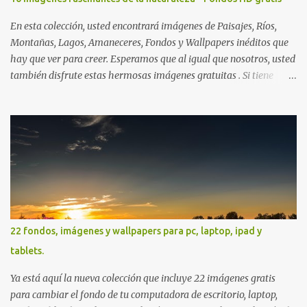
En esta colección, usted encontrará imágenes de Paisajes, Ríos,
Montañas, Lagos, Amaneceres, Fondos y Wallpapers inéditos que
hay que ver para creer. Esperamos que al igual que nosotros, usted
también disfrute estas hermosas imágenes gratuitas . Si tiene
usted oportunidad, ayúdenos a difundir nuestra página para que
más personas puedan beneficiarse de estos recursos. La dirección
de nuestra web, es; www.bancodeimagenesgratis.com Reciban mi
agradecimiento a través de la distancia. -José Luis
22 fondos, imágenes y wallpapers para pc, laptop, ipad y
tablets.
Ya está aquí la nueva colección que incluye 22 imágenes gratis
para cambiar el fondo de tu computadora de escritorio, laptop,