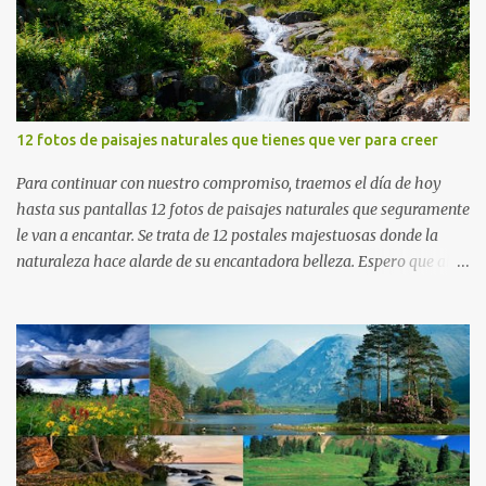
12 fotos de paisajes naturales que tienes que ver para creer
Para continuar con nuestro compromiso, traemos el día de hoy
hasta sus pantallas 12 fotos de paisajes naturales que seguramente
le van a encantar. Se trata de 12 postales majestuosas donde la
naturaleza hace alarde de su encantadora belleza. Espero que al
igual que yo, ustedes disfruten de estas increíbles imágenes que
son un merecido tributo a nuestro planeta. Las verdes montañas,
los ríos de agua viva, lagos, bosques y cascadas, son algunos de los
elementos que hoy acompañan a esta serie fascinante de
fotografía sobre paisajes naturales. Que tengan un feliz jueves
(imágenes con mensajes) con mis mejores deseos a través de la
distancia. Sinceramente, José Luis Ávila Herrera.