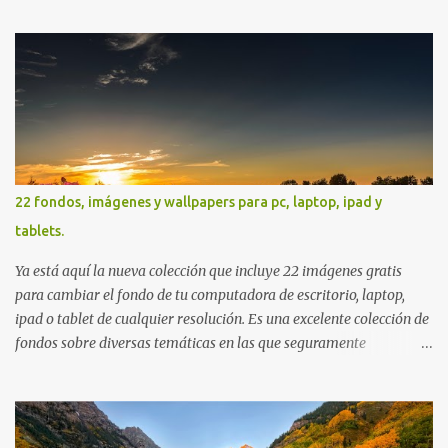
más personas puedan beneficiarse de estos recursos. La dirección
de nuestra web, es; www.bancodeimagenesgratis.com Reciban mi
agradecimiento a través de la distancia. -José Luis
22 fondos, imágenes y wallpapers para pc, laptop, ipad y
tablets.
Ya está aquí la nueva colección que incluye 22 imágenes gratis
para cambiar el fondo de tu computadora de escritorio, laptop,
ipad o tablet de cualquier resolución. Es una excelente colección de
fondos sobre diversas temáticas en las que seguramente
encontrarás más de una que se adapte a tus preferencias. Saludos
en la distancia. Nos leemos en nuestra próxima entrega. P.D. No
olviden utilizar los botones que aparecen sobre cada imagen para
compartir estos fondos en las redes sociales con todos sus amigos.