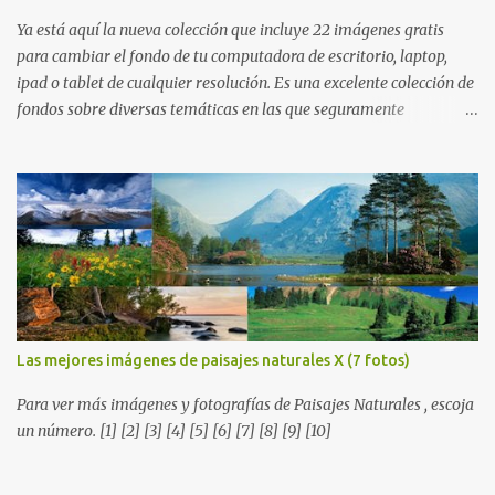
Ya está aquí la nueva colección que incluye 22 imágenes gratis
para cambiar el fondo de tu computadora de escritorio, laptop,
ipad o tablet de cualquier resolución. Es una excelente colección de
fondos sobre diversas temáticas en las que seguramente
encontrarás más de una que se adapte a tus preferencias. Saludos
en la distancia. Nos leemos en nuestra próxima entrega. P.D. No
olviden utilizar los botones que aparecen sobre cada imagen para
compartir estos fondos en las redes sociales con todos sus amigos.
Gracias.
Las mejores imágenes de paisajes naturales X (7 fotos)
Para ver más imágenes y fotografías de Paisajes Naturales , escoja
un número. [1] [2] [3] [4] [5] [6] [7] [8] [9] [10]