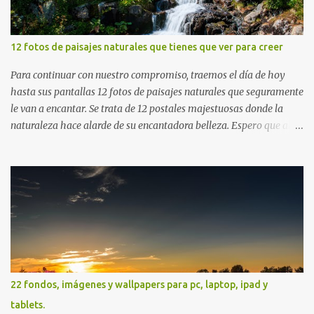
12 fotos de paisajes naturales que tienes que ver para creer
Para continuar con nuestro compromiso, traemos el día de hoy
hasta sus pantallas 12 fotos de paisajes naturales que seguramente
le van a encantar. Se trata de 12 postales majestuosas donde la
naturaleza hace alarde de su encantadora belleza. Espero que al
igual que yo, ustedes disfruten de estas increíbles imágenes que
son un merecido tributo a nuestro planeta. Las verdes montañas,
los ríos de agua viva, lagos, bosques y cascadas, son algunos de los
elementos que hoy acompañan a esta serie fascinante de
fotografía sobre paisajes naturales. Que tengan un feliz jueves
(imágenes con mensajes) con mis mejores deseos a través de la
distancia. Sinceramente, José Luis Ávila Herrera.
22 fondos, imágenes y wallpapers para pc, laptop, ipad y
tablets.