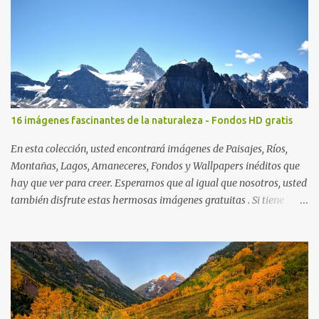
16 imágenes fascinantes de la naturaleza - Fondos HD gratis
En esta colección, usted encontrará imágenes de Paisajes, Ríos,
Montañas, Lagos, Amaneceres, Fondos y Wallpapers inéditos que
hay que ver para creer. Esperamos que al igual que nosotros, usted
también disfrute estas hermosas imágenes gratuitas . Si tiene
usted oportunidad, ayúdenos a difundir nuestra página para que
más personas puedan beneficiarse de estos recursos. La dirección
de nuestra web, es; www.bancodeimagenesgratis.com Reciban mi
agradecimiento a través de la distancia. -José Luis