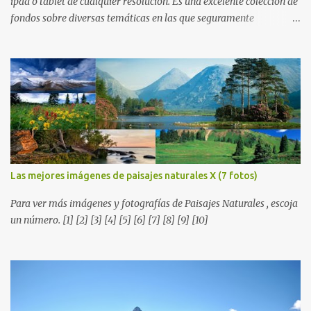
ipad o tablet de cualquier resolución. Es una excelente colección de
fondos sobre diversas temáticas en las que seguramente
encontrarás más de una que se adapte a tus preferencias. Saludos
en la distancia. Nos leemos en nuestra próxima entrega. P.D. No
olviden utilizar los botones que aparecen sobre cada imagen para
compartir estos fondos en las redes sociales con todos sus amigos.
Gracias.
Las mejores imágenes de paisajes naturales X (7 fotos)
Para ver más imágenes y fotografías de Paisajes Naturales , escoja
un número. [1] [2] [3] [4] [5] [6] [7] [8] [9] [10]