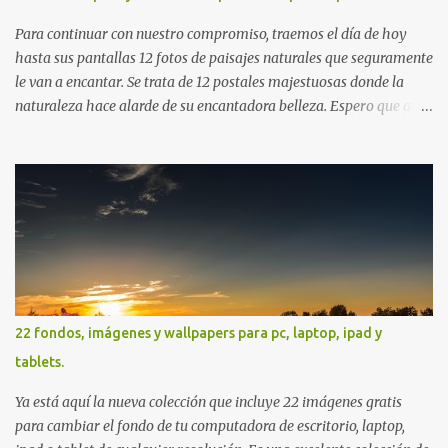
Para continuar con nuestro compromiso, traemos el día de hoy
hasta sus pantallas 12 fotos de paisajes naturales que seguramente
le van a encantar. Se trata de 12 postales majestuosas donde la
naturaleza hace alarde de su encantadora belleza. Espero que al
igual que yo, ustedes disfruten de estas increíbles imágenes que
son un merecido tributo a nuestro planeta. Las verdes montañas,
los ríos de agua viva, lagos, bosques y cascadas, son algunos de los
elementos que hoy acompañan a esta serie fascinante de
fotografía sobre paisajes naturales. Que tengan un feliz jueves
(imágenes con mensajes) con mis mejores deseos a través de la
distancia. Sinceramente, José Luis Ávila Herrera.
22 fondos, imágenes y wallpapers para pc, laptop, ipad y
tablets.
Ya está aquí la nueva colección que incluye 22 imágenes gratis
para cambiar el fondo de tu computadora de escritorio, laptop,