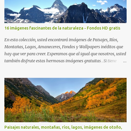
16 imágenes fascinantes de la naturaleza - Fondos HD gratis
En esta colección, usted encontrará imágenes de Paisajes, Ríos,
Montañas, Lagos, Amaneceres, Fondos y Wallpapers inéditos que
hay que ver para creer. Esperamos que al igual que nosotros, usted
también disfrute estas hermosas imágenes gratuitas . Si tiene
usted oportunidad, ayúdenos a difundir nuestra página para que
más personas puedan beneficiarse de estos recursos. La dirección
de nuestra web, es; www.bancodeimagenesgratis.com Reciban mi
agradecimiento a través de la distancia. -José Luis
Paisajes naturales, montañas, ríos, lagos, imágenes de otoño,