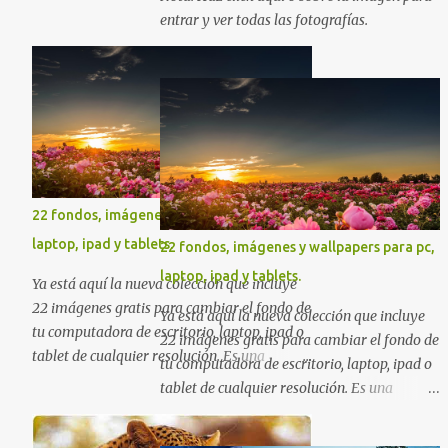
majestuosas donde la naturaleza hace
Sinceramente, José Luis Ávila Herrera.
entrar y ver todas las fotografías.
alarde de su encantadora belleza. Espero
que al igual que yo, ustedes disfruten de
estas increíbles imágenes que son un
merecido tributo a nuestro planeta. Las
verdes montañas, los ríos de agua viva,
lagos, bosques y cascadas, son algunos de
los elementos que hoy acompañan a esta
serie fascinante de fotografía sobre paisajes
22 fondos, imágenes y wallpapers para pc,
naturales. Que tengan un feliz jueves
laptop, ipad y tablets.
22 fondos, imágenes y wallpapers para pc,
(imágenes con mensajes) con mis mejores
deseos a través de la distancia.
laptop, ipad y tablets.
Ya está aquí la nueva colección que incluye
Sinceramente, José Luis Ávila Herrera.
22 imágenes gratis para cambiar el fondo de
Ya está aquí la nueva colección que incluye
tu computadora de escritorio, laptop, ipad o
22 imágenes gratis para cambiar el fondo de
tablet de cualquier resolución. Es una
tu computadora de escritorio, laptop, ipad o
excelente colección de fondos sobre diversas
tablet de cualquier resolución. Es una
temáticas en las que seguramente
excelente colección de fondos sobre diversas
encontrarás más de una que se adapte a tus
temáticas en las que seguramente