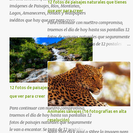
12 fotos de paisajes naturales que tienes
imágenes de Paisajes, Ríos, Montañas,
que ver para creer
Lagos, Amaneceres, Fondos y Wallpapers
inéditos que hay que ver para creer.
Para continuar con nuestro compromiso,
Esperamos que al igual que nosotros, usted
traemos el día de hoy hasta sus pantallas 12
también disfrute estas hermosas imágenes
fotos de paisajes naturales que seguramente
gratuitas . Si tiene usted oportunidad,
le van a encantar. Se trata de 12 postales
ayúdenos a difundir nuestra página para
majestuosas donde la naturaleza hace
que más personas puedan beneficiarse de
alarde de su encantadora belleza. Espero
estos recursos. La dirección de nuestra web,
que al igual que yo, ustedes disfruten de
es; www.bancodeimagenesgratis.com
estas increíbles imágenes que son un
Reciban mi agradecimiento a través de la
merecido tributo a nuestro planeta. Las
distancia. -José Luis
verdes montañas, los ríos de agua viva,
12 fotos de paisajes naturales que tienes
lagos, bosques y cascadas, son algunos de
que ver para creer
los elementos que hoy acompañan a esta
Para continuar con nuestro compromiso,
serie fascinante de fotografía sobre paisajes
Animales salvajes (16 fotografías en alta
traemos el día de hoy hasta sus pantallas 12
naturales. Que tengan un feliz jueves
resolución)
fotos de paisajes naturales que seguramente
(imágenes con mensajes) con mis mejores
le van a encantar. Se trata de 12 postales
deseos a través de la distancia.
Nota: Haz click aquí o sobre la imagen para