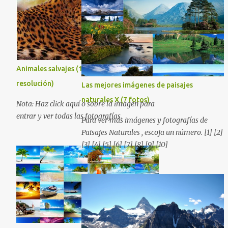
preferencias. Saludos en la distancia. Nos
encontrarás más de una que se adapte a tus
leemos en nuestra próxima entrega. P.D. No
preferencias. Saludos en la distancia. Nos
olviden utilizar los botones que aparecen
leemos en nuestra próxima entrega. P.D. No
sobre cada imagen para compartir estos
olviden utilizar los botones que aparecen
fondos en las redes sociales con todos sus
sobre cada imagen para compartir estos
amigos. Gracias.
fondos en las redes sociales con todos sus
Animales salvajes (16 fotografías en alta
amigos. Gracias.
resolución)
Las mejores imágenes de paisajes
naturales X (7 fotos)
Nota: Haz click aquí o sobre la imagen para
entrar y ver todas las fotografías.
Para ver más imágenes y fotografías de
Paisajes Naturales , escoja un número. [1] [2]
[3] [4] [5] [6] [7] [8] [9] [10]