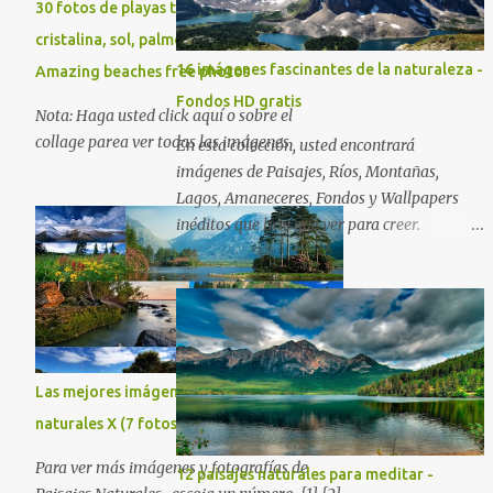
30 fotos de playas tropicales con agua
cristalina, sol, palmeras y arenas blancas. -
16 imágenes fascinantes de la naturaleza -
Amazing beaches free photos
Fondos HD gratis
Nota: Haga usted click aquí o sobre el
collage parea ver todas las imágenes
En esta colección, usted encontrará
imágenes de Paisajes, Ríos, Montañas,
Lagos, Amaneceres, Fondos y Wallpapers
inéditos que hay que ver para creer.
Esperamos que al igual que nosotros, usted
también disfrute estas hermosas imágenes
gratuitas . Si tiene usted oportunidad,
ayúdenos a difundir nuestra página para
que más personas puedan beneficiarse de
estos recursos. La dirección de nuestra web,
Las mejores imágenes de paisajes
es; www.bancodeimagenesgratis.com
naturales X (7 fotos)
Reciban mi agradecimiento a través de la
distancia. -José Luis
Para ver más imágenes y fotografías de
12 paisajes naturales para meditar -