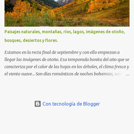
Paisajes naturales, montañas, ríos, lagos, imágenes de otoño,
bosques, desiertos y flores.
Estamos en la recta final de septiembre y con ello empiezan a
llegar las imágenes de otoño. Esa temporada bonita del año que se
caracteriza por el color de las hojas en los árboles, el clima fresco y
el viento suave... Son días románticos de noches bohemias, son
tardes hermosas repletas de bruma, son noches serenas y
amaneceres tácitos. Así son estos días... Mitad sueños, mitad
fantasía... Saludos en la distancia. -José Luis Ávila Herrera ¡Feliz
Domingo!
Con tecnología de Blogger