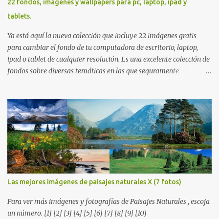
22 fondos, imágenes y wallpapers para pc, laptop, ipad y
tablets.
Ya está aquí la nueva colección que incluye 22 imágenes gratis
para cambiar el fondo de tu computadora de escritorio, laptop,
ipad o tablet de cualquier resolución. Es una excelente colección de
fondos sobre diversas temáticas en las que seguramente
encontrarás más de una que se adapte a tus preferencias. Saludos
en la distancia. Nos leemos en nuestra próxima entrega. P.D. No
olviden utilizar los botones que aparecen sobre cada imagen para
compartir estos fondos en las redes sociales con todos sus amigos.
Gracias.
Las mejores imágenes de paisajes naturales X (7 fotos)
Para ver más imágenes y fotografías de Paisajes Naturales , escoja
un número. [1] [2] [3] [4] [5] [6] [7] [8] [9] [10]