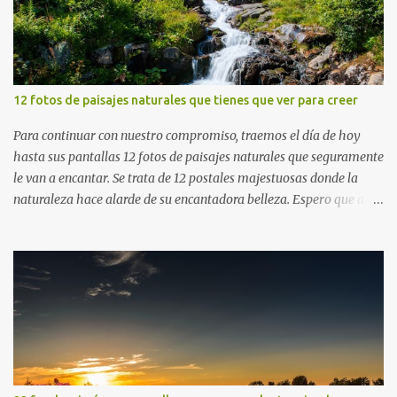
12 fotos de paisajes naturales que tienes que ver para creer
Para continuar con nuestro compromiso, traemos el día de hoy
hasta sus pantallas 12 fotos de paisajes naturales que seguramente
le van a encantar. Se trata de 12 postales majestuosas donde la
naturaleza hace alarde de su encantadora belleza. Espero que al
igual que yo, ustedes disfruten de estas increíbles imágenes que
son un merecido tributo a nuestro planeta. Las verdes montañas,
los ríos de agua viva, lagos, bosques y cascadas, son algunos de los
elementos que hoy acompañan a esta serie fascinante de
fotografía sobre paisajes naturales. Que tengan un feliz jueves
(imágenes con mensajes) con mis mejores deseos a través de la
distancia. Sinceramente, José Luis Ávila Herrera.