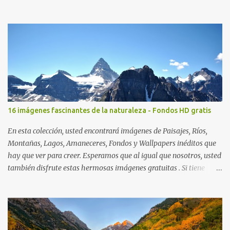
16 imágenes fascinantes de la naturaleza - Fondos HD gratis
En esta colección, usted encontrará imágenes de Paisajes, Ríos,
Montañas, Lagos, Amaneceres, Fondos y Wallpapers inéditos que
hay que ver para creer. Esperamos que al igual que nosotros, usted
también disfrute estas hermosas imágenes gratuitas . Si tiene
usted oportunidad, ayúdenos a difundir nuestra página para que
más personas puedan beneficiarse de estos recursos. La dirección
de nuestra web, es; www.bancodeimagenesgratis.com Reciban mi
agradecimiento a través de la distancia. -José Luis