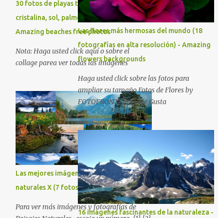
30 fotos de playas tropicales con agua
cristalina, sol, palmeras y arenas blancas. -
Las flores más hermosas del mundo (18
Amazing beaches free photos
fotografías en alta resolución) - Amazing
Nota: Haga usted click aquí o sobre el
flowers backgrounds
collage parea ver todas las imágenes
Haga usted click sobre las fotos para
ampliar su tamaño Fotos de Flores by
FOTOFRONTERA | Me Gusta
Las mejores imágenes de paisajes
naturales X (7 fotos)
Para ver más imágenes y fotografías de
16 imágenes fascinantes de la naturaleza -