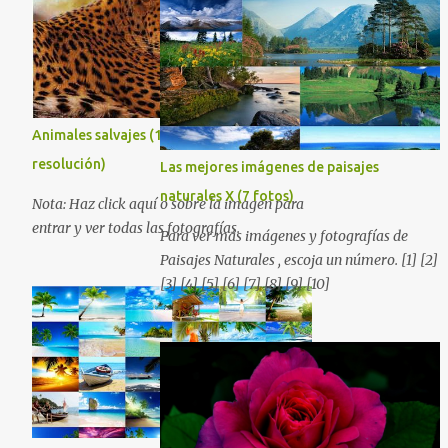
preferencias. Saludos en la distancia. Nos
encontrarás más de una que se adapte a tus
leemos en nuestra próxima entrega. P.D. No
preferencias. Saludos en la distancia. Nos
olviden utilizar los botones que aparecen
leemos en nuestra próxima entrega. P.D. No
sobre cada imagen para compartir estos
olviden utilizar los botones que aparecen
fondos en las redes sociales con todos sus
sobre cada imagen para compartir estos
amigos. Gracias.
fondos en las redes sociales con todos sus
Animales salvajes (16 fotografías en alta
amigos. Gracias.
resolución)
Las mejores imágenes de paisajes
naturales X (7 fotos)
Nota: Haz click aquí o sobre la imagen para
entrar y ver todas las fotografías.
Para ver más imágenes y fotografías de
Paisajes Naturales , escoja un número. [1] [2]
[3] [4] [5] [6] [7] [8] [9] [10]