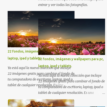
Esperamos que al igual que nosotros, usted
Sinceramente, José Luis Ávila Herrera.
entrar y ver todas las fotografías.
también disfrute estas hermosas imágenes
gratuitas . Si tiene usted oportunidad,
ayúdenos a difundir nuestra página para
que más personas puedan beneficiarse de
estos recursos. La dirección de nuestra web,
es; www.bancodeimagenesgratis.com
Reciban mi agradecimiento a través de la
distancia. -José Luis
22 fondos, imágenes y wallpapers para pc,
laptop, ipad y tablets.
22 fondos, imágenes y wallpapers para pc,
laptop, ipad y tablets.
Ya está aquí la nueva colección que incluye
22 imágenes gratis para cambiar el fondo de
Ya está aquí la nueva colección que incluye
tu computadora de escritorio, laptop, ipad o
22 imágenes gratis para cambiar el fondo de
tablet de cualquier resolución. Es una
tu computadora de escritorio, laptop, ipad o
excelente colección de fondos sobre diversas
tablet de cualquier resolución. Es una
temáticas en las que seguramente
excelente colección de fondos sobre diversas
encontrarás más de una que se adapte a tus
temáticas en las que seguramente