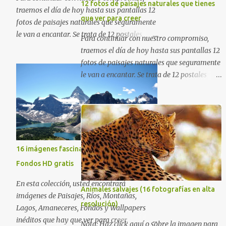
12 fotos de paisajes naturales que tienes
traemos el día de hoy hasta sus pantallas 12
que ver para creer
fotos de paisajes naturales que seguramente
le van a encantar. Se trata de 12 postales
Para continuar con nuestro compromiso,
majestuosas donde la naturaleza hace
traemos el día de hoy hasta sus pantallas 12
alarde de su encantadora belleza. Espero
fotos de paisajes naturales que seguramente
que al igual que yo, ustedes disfruten de
le van a encantar. Se trata de 12 postales
estas increíbles imágenes que son un
majestuosas donde la naturaleza hace
merecido tributo a nuestro planeta. Las
alarde de su encantadora belleza. Espero
verdes montañas, los ríos de agua viva,
que al igual que yo, ustedes disfruten de
lagos, bosques y cascadas, son algunos de
estas increíbles imágenes que son un
los elementos que hoy acompañan a esta
merecido tributo a nuestro planeta. Las
serie fascinante de fotografía sobre paisajes
verdes montañas, los ríos de agua viva,
16 imágenes fascinantes de la naturaleza -
naturales. Que tengan un feliz jueves
lagos, bosques y cascadas, son algunos de
Fondos HD gratis
(imágenes con mensajes) con mis mejores
los elementos que hoy acompañan a esta
deseos a través de la distancia.
En esta colección, usted encontrará
serie fascinante de fotografía sobre paisajes
Animales salvajes (16 fotografías en alta
Sinceramente, José Luis Ávila Herrera.
imágenes de Paisajes, Ríos, Montañas,
naturales. Que tengan un feliz jueves
resolución)
Lagos, Amaneceres, Fondos y Wallpapers
(imágenes con mensajes) con mis mejores
inéditos que hay que ver para creer.
deseos a través de la distancia.
Nota: Haz click aquí o sobre la imagen para