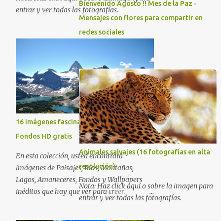
Bienvenido Agosto !! Mes de la Paz -
entrar y ver todas las fotografías.
Mensajes con flores para compartir en
redes sociales
16 imágenes fascinantes de la naturaleza -
Fondos HD gratis
Animales salvajes (16 fotografías en alta
En esta colección, usted encontrará
resolución)
imágenes de Paisajes, Ríos, Montañas,
Lagos, Amaneceres, Fondos y Wallpapers
Nota: Haz click aquí o sobre la imagen para
inéditos que hay que ver para creer.
entrar y ver todas las fotografías.
Esperamos que al igual que nosotros, usted
también disfrute estas hermosas imágenes