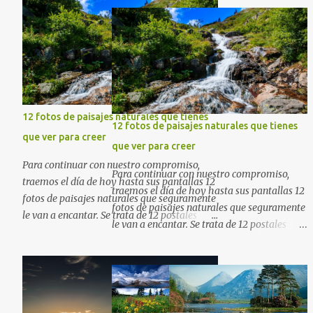
gratuitas . Si tiene usted oportunidad,
ayúdenos a difundir nuestra página para
que más personas puedan beneficiarse de
estos recursos. La dirección de nuestra web,
es; www.bancodeimagenesgratis.com
Reciban mi agradecimiento a través de la
distancia. -José Luis
12 fotos de paisajes naturales que tienes
12 fotos de paisajes naturales que tienes
que ver para creer
que ver para creer
Para continuar con nuestro compromiso,
Para continuar con nuestro compromiso,
traemos el día de hoy hasta sus pantallas 12
traemos el día de hoy hasta sus pantallas 12
fotos de paisajes naturales que seguramente
fotos de paisajes naturales que seguramente
le van a encantar. Se trata de 12 postales
le van a encantar. Se trata de 12 postales
majestuosas donde la naturaleza hace
majestuosas donde la naturaleza hace
alarde de su encantadora belleza. Espero
alarde de su encantadora belleza. Espero
que al igual que yo, ustedes disfruten de
que al igual que yo, ustedes disfruten de
estas increíbles imágenes que son un
estas increíbles imágenes que son un
merecido tributo a nuestro planeta. Las
merecido tributo a nuestro planeta. Las