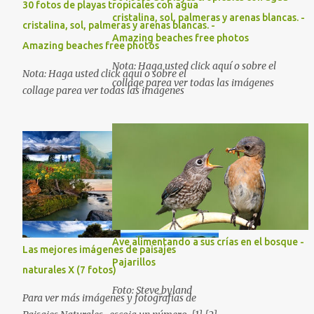
30 fotos de playas tropicales con agua
cristalina, sol, palmeras y arenas blancas. -
cristalina, sol, palmeras y arenas blancas. -
Amazing beaches free photos
Amazing beaches free photos
Nota: Haga usted click aquí o sobre el
Nota: Haga usted click aquí o sobre el
collage parea ver todas las imágenes
collage parea ver todas las imágenes
Ave alimentando a sus crías en el bosque -
Las mejores imágenes de paisajes
Pajarillos
naturales X (7 fotos)
Foto: Steve_byland
Para ver más imágenes y fotografías de