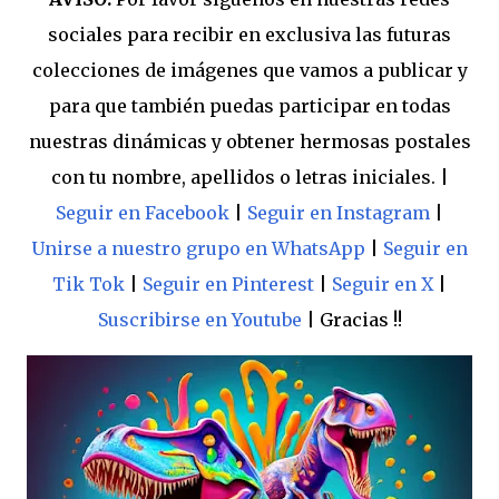
sociales para recibir en exclusiva las futuras
colecciones de imágenes que vamos a publicar y
para que también puedas participar en todas
nuestras dinámicas y obtener hermosas postales
con tu nombre, apellidos o letras iniciales. |
Seguir en Facebook
|
Seguir en Instagram
|
Unirse a nuestro grupo en WhatsApp
|
Seguir en
Tik Tok
|
Seguir en Pinterest
|
Seguir en X
|
Suscribirse en Youtube
| Gracias !!