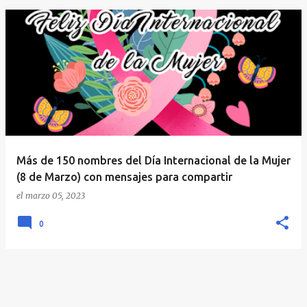
E
n
t
r
a
d
a
Más de 150 nombres del Día Internacional de la Mujer
s
(8 de Marzo) con mensajes para compartir
el
marzo 05, 2023
0