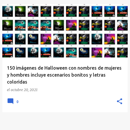
E
n
t
r
a
d
a
150 imágenes de Halloween con nombres de mujeres
s
y hombres incluye escenarios bonitos y letras
coloridas
el
octubre 20, 2021
0