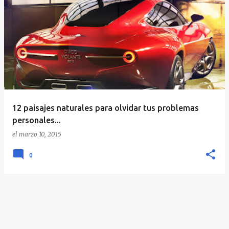
E
n
t
r
a
d
a
12 paisajes naturales para olvidar tus problemas
s
personales...
el
marzo 10, 2015
0