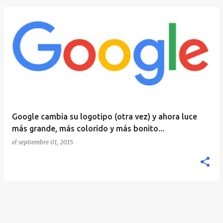
E
n
t
r
a
d
a
Google cambia su logotipo (otra vez) y ahora luce
s
más grande, más colorido y más bonito...
el
septiembre 01, 2015