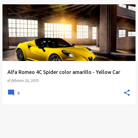
E
n
t
r
a
d
a
Alfa Romeo 4C Spider color amarillo - Yellow Car
s
el
febrero 24, 2015
0