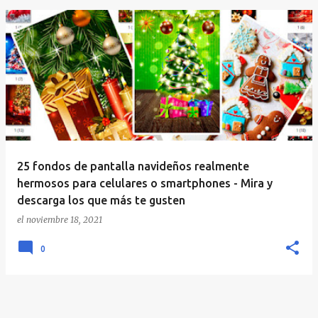
E
n
t
r
a
d
a
25 fondos de pantalla navideños realmente
s
hermosos para celulares o smartphones - Mira y
descarga los que más te gusten
el
noviembre 18, 2021
0