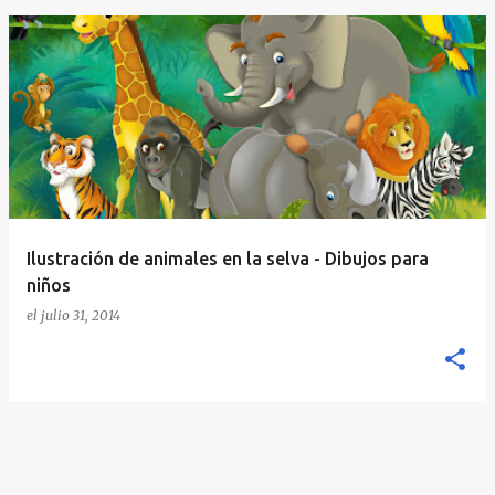
E
n
t
r
a
d
a
Ilustración de animales en la selva - Dibujos para
s
niños
el
julio 31, 2014