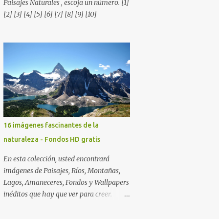
Paisajes Naturales , escoja un número. [1]
Sinceramente, José Luis Ávila Herrera.
[2] [3] [4] [5] [6] [7] [8] [9] [10]
16 imágenes fascinantes de la
naturaleza - Fondos HD gratis
En esta colección, usted encontrará
imágenes de Paisajes, Ríos, Montañas,
Lagos, Amaneceres, Fondos y Wallpapers
inéditos que hay que ver para creer.
Esperamos que al igual que nosotros,
usted también disfrute estas hermosas