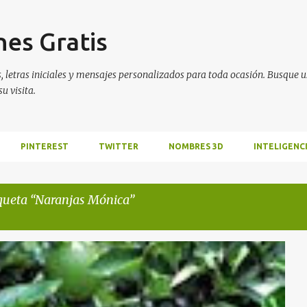
Ir al contenido principal
es Gratis
 letras iniciales y mensajes personalizados para toda ocasión. Busque us
u visita.
PINTEREST
TWITTER
NOMBRES 3D
INTELIGENCI
iqueta
Naranjas Mónica
TAS DE VERACRUZ
JOSÉ LUIS ÁVILA HERRERA
LIMONES
ÁTANOS
PLÁTANOS DOMINICOS
+