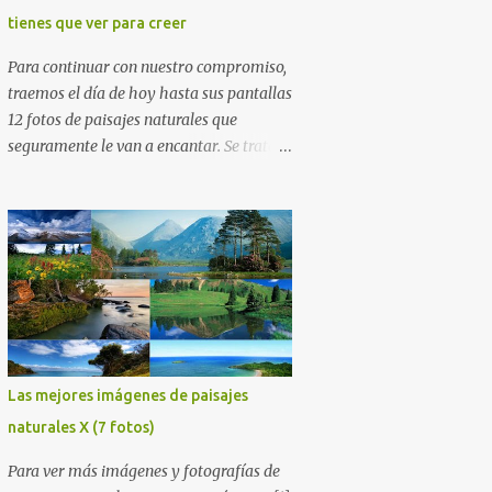
tienes que ver para creer
Para continuar con nuestro compromiso,
traemos el día de hoy hasta sus pantallas
12 fotos de paisajes naturales que
seguramente le van a encantar. Se trata
de 12 postales majestuosas donde la
naturaleza hace alarde de su
encantadora belleza. Espero que al igual
que yo, ustedes disfruten de estas
increíbles imágenes que son un merecido
tributo a nuestro planeta. Las verdes
montañas, los ríos de agua viva, lagos,
bosques y cascadas, son algunos de los
elementos que hoy acompañan a esta
Las mejores imágenes de paisajes
serie fascinante de fotografía sobre
naturales X (7 fotos)
paisajes naturales. Que tengan un feliz
jueves (imágenes con mensajes) con mis
Para ver más imágenes y fotografías de
mejores deseos a través de la distancia.