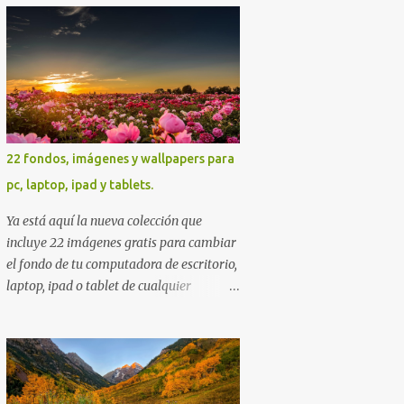
imágenes gratuitas . Si tiene usted
oportunidad, ayúdenos a difundir
nuestra página para que más personas
puedan beneficiarse de estos recursos. La
dirección de nuestra web, es;
www.bancodeimagenesgratis.com
Reciban mi agradecimiento a través de la
22 fondos, imágenes y wallpapers para
distancia. -José Luis
pc, laptop, ipad y tablets.
Ya está aquí la nueva colección que
incluye 22 imágenes gratis para cambiar
el fondo de tu computadora de escritorio,
laptop, ipad o tablet de cualquier
resolución. Es una excelente colección de
fondos sobre diversas temáticas en las
que seguramente encontrarás más de
una que se adapte a tus preferencias.
Saludos en la distancia. Nos leemos en