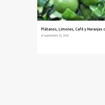
r
a
d
a
Plátanos, Limones, Café y Naranjas 
s
el
septiembre 11, 2011