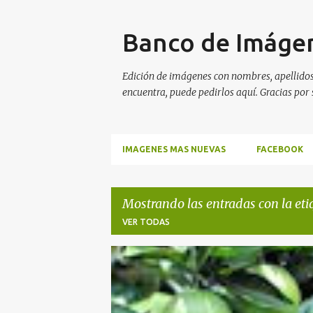
Banco de Imágen
Edición de imágenes con nombres, apellidos,
encuentra, puede pedirlos aquí. Gracias por s
IMAGENES MAS NUEVAS
FACEBOOK
Mostrando las entradas con la et
VER TODAS
E
CAFÉ
CAFÉ DE VERACRUZ
CÍTRICOS
FRU
n
NARANJAS DE JUGO
NARANJAS MÓNICA
PL
t