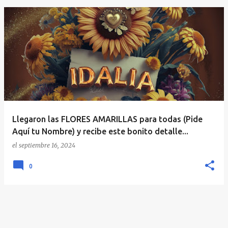
E
n
t
r
a
d
a
Llegaron las FLORES AMARILLAS para todas (Pide
s
Aquí tu Nombre) y recibe este bonito detalle...
el
septiembre 16, 2024
0