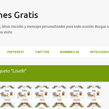
Ir al contenido principal
es Gratis
 letras iniciales y mensajes personalizados para toda ocasión. Busque us
u visita.
PINTEREST
TWITTER
NOMBRES 3D
INTELIGENCI
iqueta
Liseth
IDAD
NOMBRES DE HOMBRES
NOMBRES DE MUJERES
+