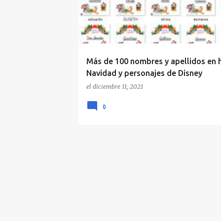
r
a
d
a
Más de 100 nombres y apellidos en 
s
Navidad y personajes de Disney
el
diciembre 11, 2021
0