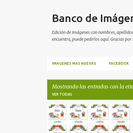
Banco de Imágen
Edición de imágenes con nombres, apellidos,
encuentra, puede pedirlos aquí. Gracias por s
IMAGENES MAS NUEVAS
FACEBOOK
Mostrando las entradas con la et
VER TODAS
E
APELLIDOS
FELIZ NAVIDAD
LISETH
NAV
n
NOMBRES NAVIDAD
t