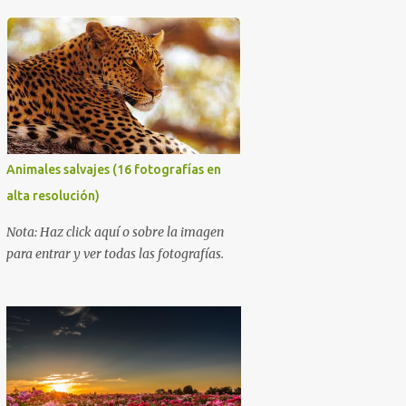
naturaleza hace alarde de su
encantadora belleza. Espero que al igual
que yo, ustedes disfruten de estas
increíbles imágenes que son un merecido
tributo a nuestro planeta. Las verdes
montañas, los ríos de agua viva, lagos,
bosques y cascadas, son algunos de los
elementos que hoy acompañan a esta
Animales salvajes (16 fotografías en
serie fascinante de fotografía sobre
alta resolución)
paisajes naturales. Que tengan un feliz
jueves (imágenes con mensajes) con mis
Nota: Haz click aquí o sobre la imagen
mejores deseos a través de la distancia.
para entrar y ver todas las fotografías.
Sinceramente, José Luis Ávila Herrera.