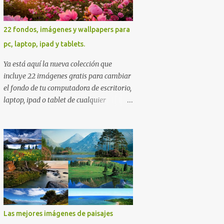
22 fondos, imágenes y wallpapers para
pc, laptop, ipad y tablets.
Ya está aquí la nueva colección que
incluye 22 imágenes gratis para cambiar
el fondo de tu computadora de escritorio,
laptop, ipad o tablet de cualquier
resolución. Es una excelente colección de
fondos sobre diversas temáticas en las
que seguramente encontrarás más de
una que se adapte a tus preferencias.
Saludos en la distancia. Nos leemos en
nuestra próxima entrega. P.D. No olviden
utilizar los botones que aparecen sobre
cada imagen para compartir estos
fondos en las redes sociales con todos sus
Las mejores imágenes de paisajes
amigos. Gracias.