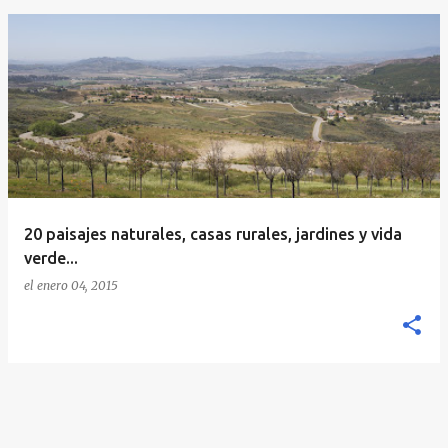
E
n
t
r
a
d
a
20 paisajes naturales, casas rurales, jardines y vida
s
verde...
el
enero 04, 2015