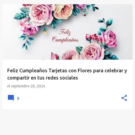
E
n
t
r
a
d
a
Feliz Cumpleaños Tarjetas con Flores para celebrar y
s
compartir en tus redes sociales
el
septiembre 28, 2024
0