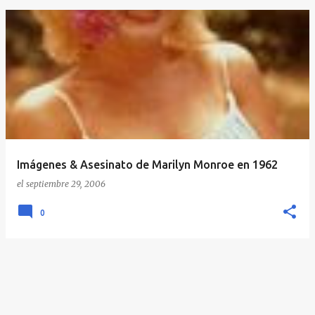
E
n
t
r
a
d
a
Imágenes & Asesinato de Marilyn Monroe en 1962
s
el
septiembre 29, 2006
0