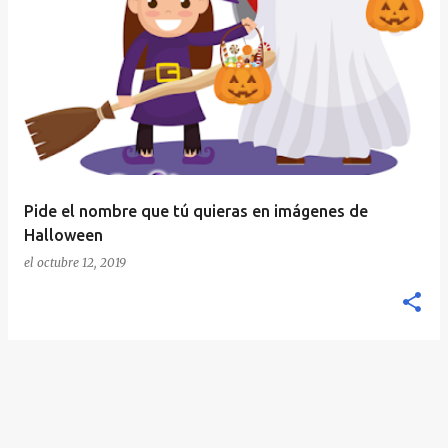
E
n
t
r
a
d
a
Pide el nombre que tú quieras en imágenes de
s
Halloween
el
octubre 12, 2019