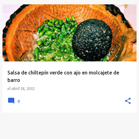
E
n
t
r
a
d
a
Salsa de chiltepín verde con ajo en molcajete de
s
barro
el
abril 18, 2012
0