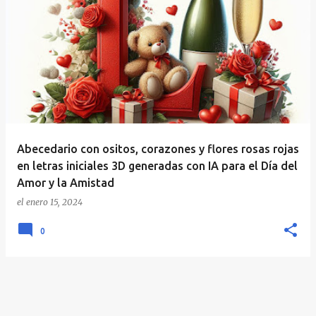
E
n
t
r
a
d
a
Abecedario con ositos, corazones y flores rosas rojas
s
en letras iniciales 3D generadas con IA para el Día del
Amor y la Amistad
el
enero 15, 2024
0