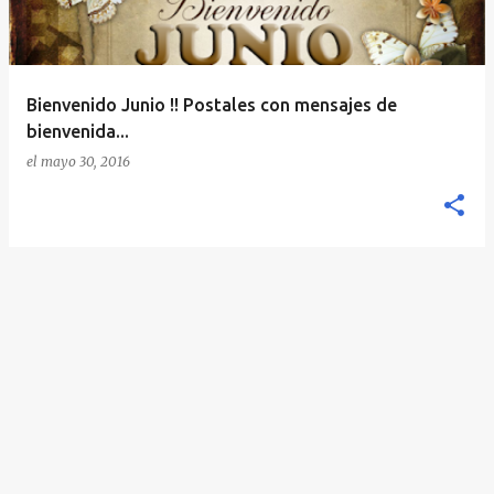
a
d
a
Bienvenido Junio !! Postales con mensajes de
s
bienvenida...
el
mayo 30, 2016