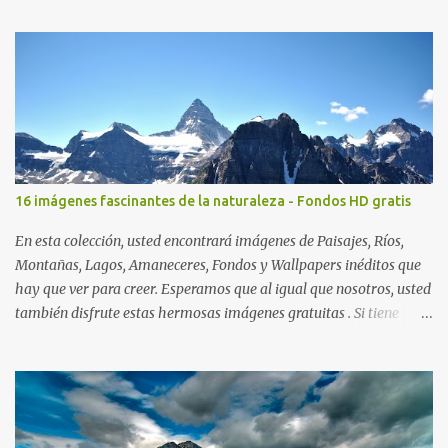
amaneceres tácitos. Así son estos días... Mitad sueños, mitad
fantasía... Saludos en la distancia. -José Luis Ávila Herrera ¡Feliz
Domingo!
16 imágenes fascinantes de la naturaleza - Fondos HD gratis
En esta colección, usted encontrará imágenes de Paisajes, Ríos,
Montañas, Lagos, Amaneceres, Fondos y Wallpapers inéditos que
hay que ver para creer. Esperamos que al igual que nosotros, usted
también disfrute estas hermosas imágenes gratuitas . Si tiene
usted oportunidad, ayúdenos a difundir nuestra página para que
más personas puedan beneficiarse de estos recursos. La dirección
de nuestra web, es; www.bancodeimagenesgratis.com Reciban mi
agradecimiento a través de la distancia. -José Luis