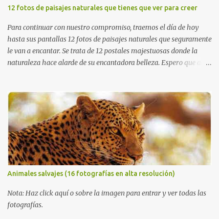
12 fotos de paisajes naturales que tienes que ver para creer
Para continuar con nuestro compromiso, traemos el día de hoy
hasta sus pantallas 12 fotos de paisajes naturales que seguramente
le van a encantar. Se trata de 12 postales majestuosas donde la
naturaleza hace alarde de su encantadora belleza. Espero que al
igual que yo, ustedes disfruten de estas increíbles imágenes que
son un merecido tributo a nuestro planeta. Las verdes montañas,
los ríos de agua viva, lagos, bosques y cascadas, son algunos de los
elementos que hoy acompañan a esta serie fascinante de
fotografía sobre paisajes naturales. Que tengan un feliz jueves
(imágenes con mensajes) con mis mejores deseos a través de la
distancia. Sinceramente, José Luis Ávila Herrera.
Animales salvajes (16 fotografías en alta resolución)
Nota: Haz click aquí o sobre la imagen para entrar y ver todas las
fotografías.