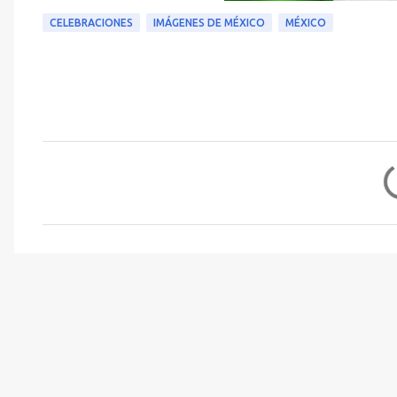
CELEBRACIONES
IMÁGENES DE MÉXICO
MÉXICO
C
o
m
e
n
t
a
r
i
o