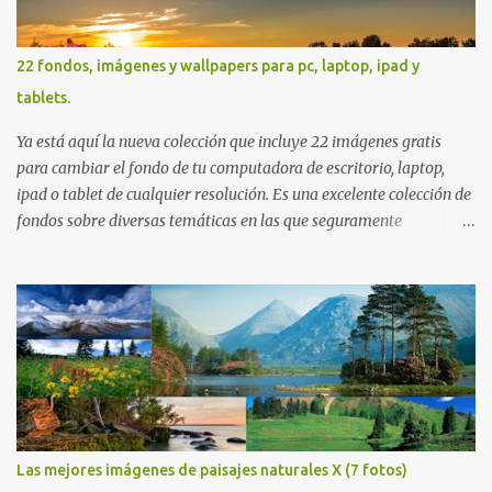
22 fondos, imágenes y wallpapers para pc, laptop, ipad y
tablets.
Ya está aquí la nueva colección que incluye 22 imágenes gratis
para cambiar el fondo de tu computadora de escritorio, laptop,
ipad o tablet de cualquier resolución. Es una excelente colección de
fondos sobre diversas temáticas en las que seguramente
encontrarás más de una que se adapte a tus preferencias. Saludos
en la distancia. Nos leemos en nuestra próxima entrega. P.D. No
olviden utilizar los botones que aparecen sobre cada imagen para
compartir estos fondos en las redes sociales con todos sus amigos.
Gracias.
Las mejores imágenes de paisajes naturales X (7 fotos)