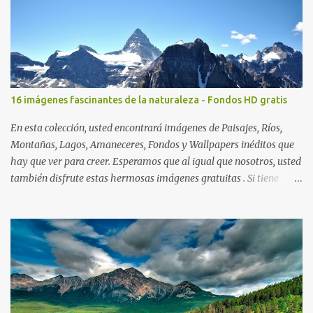
16 imágenes fascinantes de la naturaleza - Fondos HD gratis
En esta colección, usted encontrará imágenes de Paisajes, Ríos,
Montañas, Lagos, Amaneceres, Fondos y Wallpapers inéditos que
hay que ver para creer. Esperamos que al igual que nosotros, usted
también disfrute estas hermosas imágenes gratuitas . Si tiene
usted oportunidad, ayúdenos a difundir nuestra página para que
más personas puedan beneficiarse de estos recursos. La dirección
de nuestra web, es; www.bancodeimagenesgratis.com Reciban mi
agradecimiento a través de la distancia. -José Luis