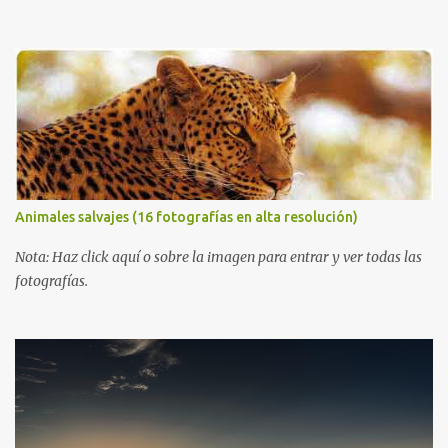
igual que yo, ustedes disfruten de estas increíbles imágenes que
son un merecido tributo a nuestro planeta. Las verdes montañas,
los ríos de agua viva, lagos, bosques y cascadas, son algunos de los
elementos que hoy acompañan a esta serie fascinante de
fotografía sobre paisajes naturales. Que tengan un feliz jueves
(imágenes con mensajes) con mis mejores deseos a través de la
distancia. Sinceramente, José Luis Ávila Herrera.
Animales salvajes (16 fotografías en alta resolución)
Nota: Haz click aquí o sobre la imagen para entrar y ver todas las
fotografías.