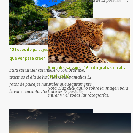
le van a encantar. Se trata de 12 postales
majestuosas donde la naturaleza hace
alarde de su encantadora belleza. Espero
que al igual que yo, ustedes disfruten de
estas increíbles imágenes que son un
merecido tributo a nuestro planeta. Las
verdes montañas, los ríos de agua viva,
12 fotos de paisajes naturales que tienes
lagos, bosques y cascadas, son algunos de
los elementos que hoy acompañan a esta
que ver para creer
serie fascinante de fotografía sobre paisajes
Animales salvajes (16 fotografías en alta
Para continuar con nuestro compromiso,
naturales. Que tengan un feliz jueves
resolución)
traemos el día de hoy hasta sus pantallas 12
(imágenes con mensajes) con mis mejores
fotos de paisajes naturales que seguramente
deseos a través de la distancia.
Nota: Haz click aquí o sobre la imagen para
le van a encantar. Se trata de 12 postales
Sinceramente, José Luis Ávila Herrera.
entrar y ver todas las fotografías.
majestuosas donde la naturaleza hace
alarde de su encantadora belleza. Espero
que al igual que yo, ustedes disfruten de
estas increíbles imágenes que son un
merecido tributo a nuestro planeta. Las