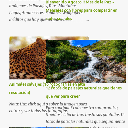
Bienvenido Agosto !! Mes de la Paz -
imágenes de Paisajes, Ríos, Montañas,
Mensajes con flores para compartir en
Lagos, Amaneceres, Fondos y Wallpapers
redes sociales
inéditos que hay que ver para creer.
Esperamos que al igual que nosotros, usted
también disfrute estas hermosas imágenes
gratuitas . Si tiene usted oportunidad,
ayúdenos a difundir nuestra página para
que más personas puedan beneficiarse de
estos recursos. La dirección de nuestra web,
es; www.bancodeimagenesgratis.com
Reciban mi agradecimiento a través de la
distancia. -José Luis
Animales salvajes (16 fotografías en alta
12 fotos de paisajes naturales que tienes
resolución)
que ver para creer
Nota: Haz click aquí o sobre la imagen para
Para continuar con nuestro compromiso,
entrar y ver todas las fotografías.
traemos el día de hoy hasta sus pantallas 12
fotos de paisajes naturales que seguramente