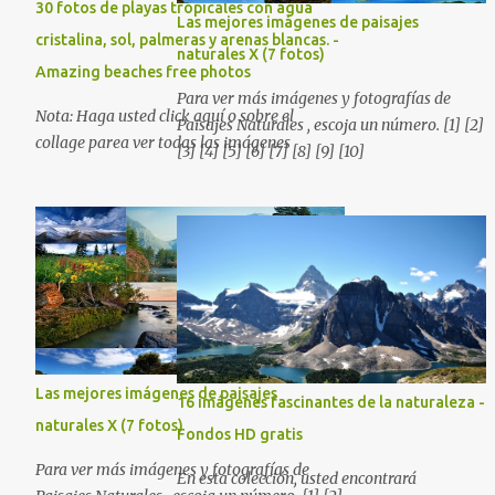
30 fotos de playas tropicales con agua
amigos. Gracias.
Las mejores imágenes de paisajes
cristalina, sol, palmeras y arenas blancas. -
naturales X (7 fotos)
Amazing beaches free photos
Para ver más imágenes y fotografías de
Nota: Haga usted click aquí o sobre el
Paisajes Naturales , escoja un número. [1] [2]
collage parea ver todas las imágenes
[3] [4] [5] [6] [7] [8] [9] [10]
Las mejores imágenes de paisajes
16 imágenes fascinantes de la naturaleza -
naturales X (7 fotos)
Fondos HD gratis
Para ver más imágenes y fotografías de
En esta colección, usted encontrará